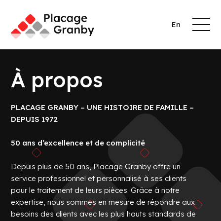
Menu
En
À propos
Soumission
PLACAGE GRANBY – UNE HISTOIRE DE FAMILLE –
DEPUIS 1972
À
Procédés
50 ans d’excellence et de complicité
À
tour
propos
propos
Anodisation
Depuis plus de 50 ans, Placage Granby offre un
sulfurique
service professionnel et personnalisé à ses clients
À
Services
clair et de
propos
pour le traitement de leurs pièces. Grâce à notre
couleur
de
expertise, nous sommes en mesure de répondre aux
Bouchonnage
Placage
Procédés
et masquage
besoins des clients avec les plus hauts standards de
Granby