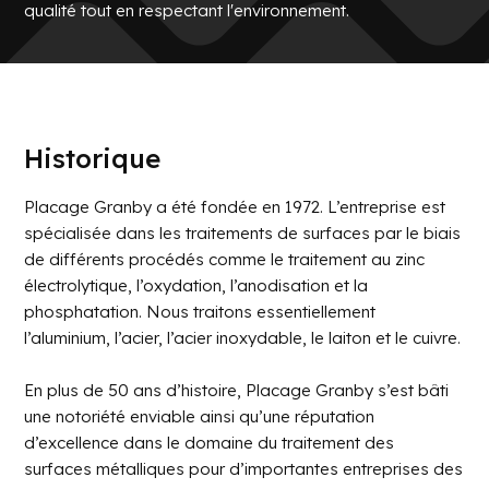
qualité tout en respectant l'environnement.
Conversion
Équipe
Réalisations
chimique
Certifications
Passivation
Carrières
Oxydation
noire
Nous
Phosphatage
Historique
de zinc et
joindre
manganèse
Placage Granby a été fondée en 1972. L’entreprise est
Placage
au zinc
spécialisée dans les traitements de surfaces par le biais
Placage
de différents procédés comme le traitement au zinc
à l'étain
électrolytique, l’oxydation, l’anodisation et la
Défragilisation
phosphatation. Nous traitons essentiellement
Nettoyage
l’aluminium, l’acier, l’acier inoxydable, le laiton et le cuivre.
Tous les
procédés
En plus de 50 ans d’histoire, Placage Granby s’est bâti
une notoriété enviable ainsi qu’une réputation
d’excellence dans le domaine du traitement des
surfaces métalliques pour d’importantes entreprises des